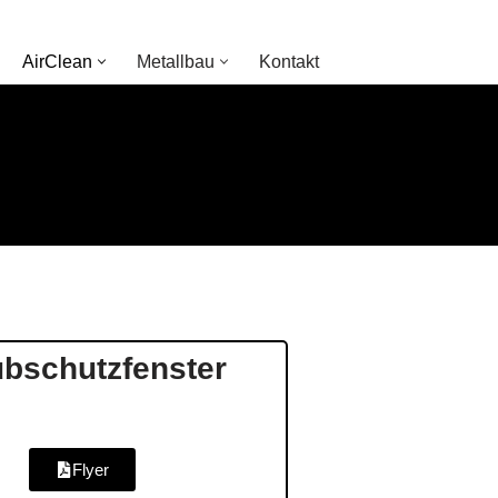
AirClean
Metallbau
Kontakt
ubschutzfenster
Flyer